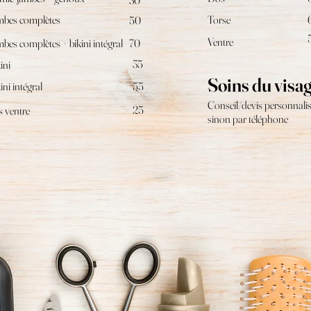
30
mbes complètes
Torse
50
Ventre
bes complètes + bikini intégral
70
35
ini
Soins du visa
ini intégral
55
Conseil/devis personnalis
25
s ventre
sinon par téléphone