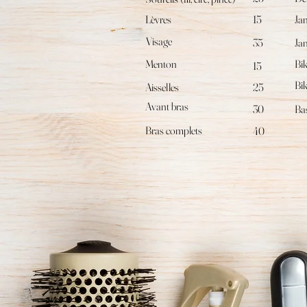
Lèvres
15
Ja
Visage
35
Jam
Menton
Bik
15
Bik
Aisselles
25
Avant bras
30
Ba
Bras complets
40