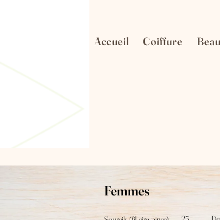
Accueil
Coiffure
Beau
Femmes
25
De
Sourcils (fil, cire, pince)