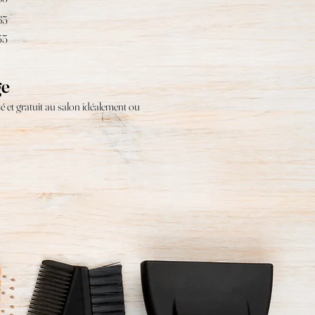
65
55
ge
é et gratuit au salon idéalement ou