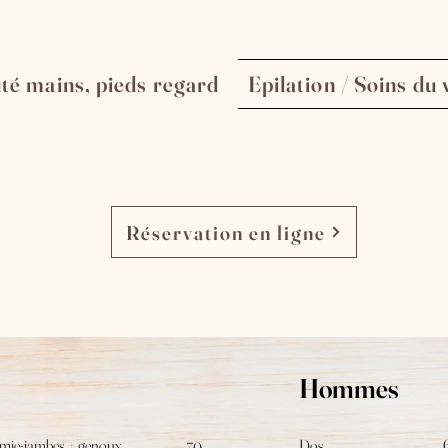
té mains, pieds regard
Epilation / Soins du 
Réservation en ligne
Hommes
mie-jambes + genoux
Dos